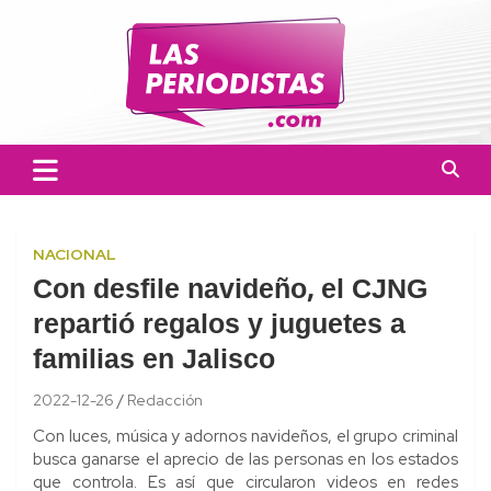
Skip
to
content
Las Periodistas
Un medio de noticias digitales con el objetivo de mantener
informado a la población.
NACIONAL
Con desfile navideño, el CJNG
repartió regalos y juguetes a
familias en Jalisco
2022-12-26
Redacción
Con luces, música y adornos navideños, el grupo criminal
busca ganarse el aprecio de las personas en los estados
que controla. Es así que circularon videos en redes