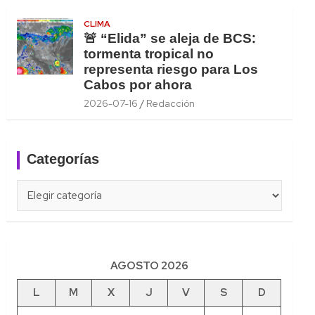
CLIMA
🚨 “Elida” se aleja de BCS:
tormenta tropical no
representa riesgo para Los
Cabos por ahora
2026-07-16
Redacción
Categorías
Categorías
AGOSTO 2026
L
M
X
J
V
S
D