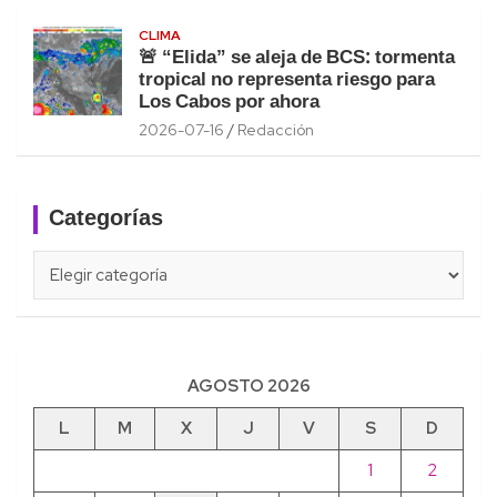
CLIMA
🚨 “Elida” se aleja de BCS: tormenta
tropical no representa riesgo para
Los Cabos por ahora
2026-07-16
Redacción
Categorías
Categorías
AGOSTO 2026
L
M
X
J
V
S
D
1
2