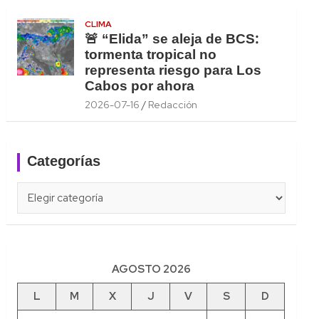
CLIMA
🚨 “Elida” se aleja de BCS:
tormenta tropical no
representa riesgo para Los
Cabos por ahora
2026-07-16
Redacción
Categorías
Categorías
AGOSTO 2026
L
M
X
J
V
S
D