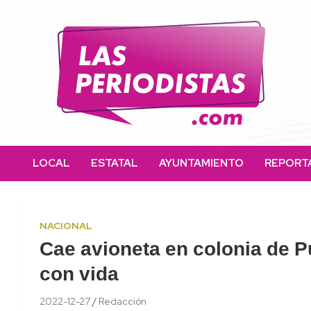
Skip
to
content
Las Periodistas
Un medio de noticias digitales con el objetivo de mantener
informado a la población.
LOCAL
ESTATAL
AYUNTAMIENTO
REPORT
NACIONAL
Cae avioneta en colonia de Pu
con vida
2022-12-27
Redacción