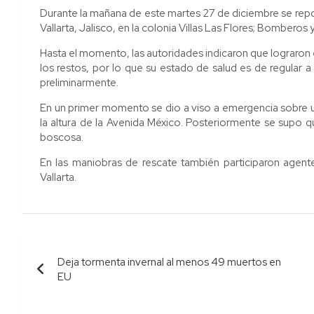
Durante la mañana de este martes 27 de diciembre se rep
Vallarta, Jalisco, en la colonia Villas Las Flores; Bomberos 
Hasta el momento, las autoridades indicaron que lograron e
los restos, por lo que su estado de salud es de regular
preliminarmente.
En un primer momento se dio a viso a emergencia sobre un
la altura de la Avenida México. Posteriormente se supo 
boscosa.
En las maniobras de rescate también participaron agente
Vallarta.
Navegación
Deja tormenta invernal al menos 49 muertos en
de
EU
entradas