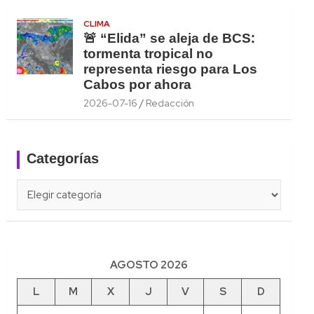
CLIMA
🚨 “Elida” se aleja de BCS:
tormenta tropical no
representa riesgo para Los
Cabos por ahora
2026-07-16
Redacción
Categorías
Categorías
AGOSTO 2026
L
M
X
J
V
S
D