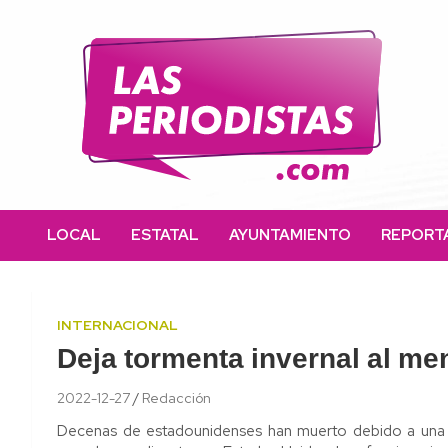
Skip
to
content
Las Periodistas
Un medio de noticias digitales con el objetivo de mantener
informado a la población.
LOCAL
ESTATAL
AYUNTAMIENTO
REPORT
INTERNACIONAL
Deja tormenta invernal al m
2022-12-27
Redacción
Decenas de estadounidenses han muerto debido a una fu