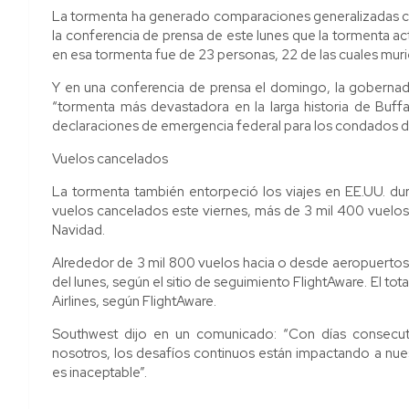
La tormenta ha generado comparaciones generalizadas con
la conferencia de prensa de este lunes que la tormenta ac
en esa tormenta fue de 23 personas, 22 de las cuales muri
Y en una conferencia de prensa el domingo, la gobernad
“tormenta más devastadora en la larga historia de Buffal
declaraciones de emergencia federal para los condados d
Vuelos cancelados
La tormenta también entorpeció los viajes en EE.UU. dur
vuelos cancelados este viernes, más de 3 mil 400 vuelos
Navidad.
Alrededor de 3 mil 800 vuelos hacia o desde aeropuertos de
del lunes, según el sitio de seguimiento FlightAware. El t
Airlines, según FlightAware.
Southwest dijo en un comunicado: “Con días consecuti
nosotros, los desafíos continuos están impactando a nue
es inaceptable”.