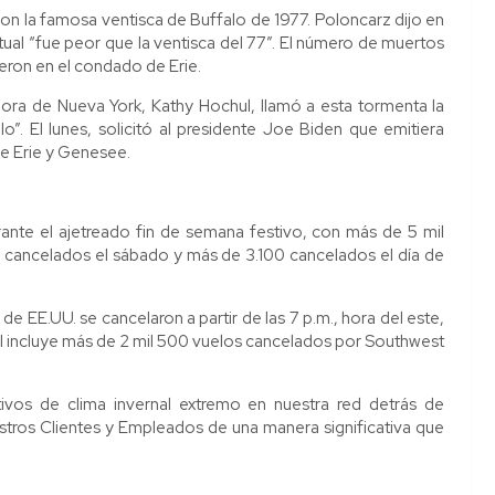
 la famosa ventisca de Buffalo de 1977. Poloncarz dijo en
tual “fue peor que la ventisca del 77”. El número de muertos
eron en el condado de Erie.
ora de Nueva York, Kathy Hochul, llamó a esta tormenta la
o”. El lunes, solicitó al presidente Joe Biden que emitiera
e Erie y Genesee.
ante el ajetreado fin de semana festivo, con más de 5 mil
 cancelados el sábado y más de 3.100 cancelados el día de
 EE.UU. se cancelaron a partir de las 7 p.m., hora del este,
otal incluye más de 2 mil 500 vuelos cancelados por Southwest
vos de clima invernal extremo en nuestra red detrás de
stros Clientes y Empleados de una manera significativa que