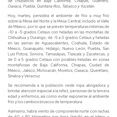
de chubascos en Baja California, Chiapas, Guerrero,
Oaxaca, Puebla, Quintana Roo, Tabasco y Yucatán.
Hoy, martes, persistirá el ambiente de frío a muy frío
sobre la Mesa del Norte y la Mesa Central, incluido el Valle
de México, por lo que se prevén temperaturas mínimas de
-10 a -5 grados Celsius con heladas en las montañas de
Chihuahua y Durango, de -5 a 0 grados Celsius y heladas
en las sierras de Aguascalientes, Coahuila, Estado de
México, Guanajuato, Hidalgo, Nuevo León, Puebla, San
Luis Potosí, Sonora, Tamaulipas, Tlaxcala y Zacatecas, y
de 0 a 5 grados Celsius con posibles heladas en zonas
montañosas de Baja California, Chiapas, Ciudad de
México, Jalisco, Michoacán, Morelos, Oaxaca, Querétaro,
Sinaloa y Veracruz.
Se recomienda a la población vestir ropa abrigadora y
brindar atención especial a la niñez, personas de la tercera
edad y enfermos, así como evitar exponerse al ambiente
frío y los cambios bruscos de temperatura.
Asimismo, habrá viento de componente norte con rachas
de 60 a 80 kilómetros por hora (km/h) en el Istmo y