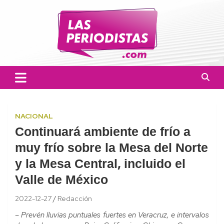
Skip
to
content
Las Periodistas
Un medio de noticias digitales con el objetivo de mantener
informado a la población.
NACIONAL
Continuará ambiente de frío a
muy frío sobre la Mesa del Norte
y la Mesa Central, incluido el
Valle de México
2022-12-27
Redacción
– Prevén lluvias puntuales fuertes en Veracruz, e intervalos