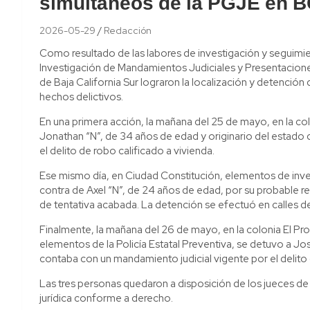
simultáneos de la PGJE en 
2026-05-29
Redacción
Como resultado de las labores de investigación y seguimi
Investigación de Mandamientos Judiciales y Presentacione
de Baja California Sur lograron la localización y detención
hechos delictivos.
En una primera acción, la mañana del 25 de mayo, en la c
Jonathan “N”, de 34 años de edad y originario del estado d
el delito de robo calificado a vivienda.
Ese mismo día, en Ciudad Constitución, elementos de inv
contra de Axel “N”, de 24 años de edad, por su probable r
de tentativa acabada. La detención se efectuó en calles d
Finalmente, la mañana del 26 de mayo, en la colonia El Pr
elementos de la Policía Estatal Preventiva, se detuvo a Jos
contaba con un mandamiento judicial vigente por el delito
Las tres personas quedaron a disposición de los jueces de 
jurídica conforme a derecho.