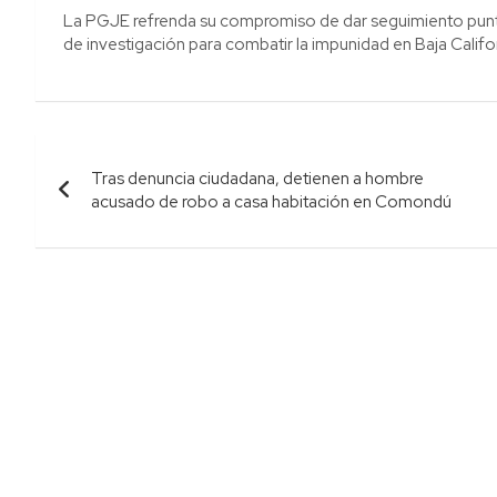
La PGJE refrenda su compromiso de dar seguimiento puntua
de investigación para combatir la impunidad en Baja Califor
Navegación
Tras denuncia ciudadana, detienen a hombre
de
acusado de robo a casa habitación en Comondú
entradas