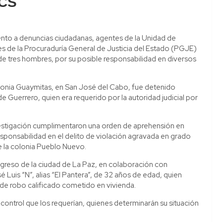
BCS
ento a denuncias ciudadanas, agentes de la Unidad de
s de la Procuraduría General de Justicia del Estado (PGJE)
 de tres hombres, por su posible responsabilidad en diversos
olonia Guaymitas, en San José del Cabo, fue detenido
e Guerrero, quien era requerido por la autoridad judicial por
estigación cumplimentaron una orden de aprehensión en
esponsabilidad en el delito de violación agravada en grado
e la colonia Pueblo Nuevo.
ogreso de la ciudad de La Paz, en colaboración con
é Luis “N”, alias “El Pantera”, de 32 años de edad, quien
 de robo calificado cometido en vivienda.
control que los requerían, quienes determinarán su situación