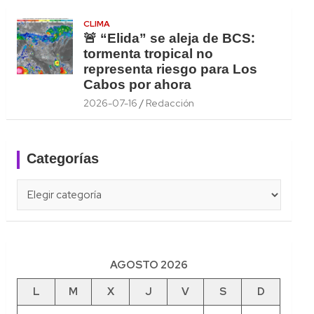
CLIMA
🚨 “Elida” se aleja de BCS:
tormenta tropical no
representa riesgo para Los
Cabos por ahora
2026-07-16
Redacción
Categorías
Categorías
AGOSTO 2026
L
M
X
J
V
S
D