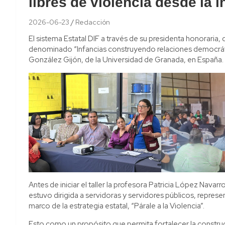
libres de violencia desde la i
2026-06-23
Redacción
El sistema Estatal DIF a través de su presidenta honoraria, 
denominado “Infancias construyendo relaciones democrática
González Gijón, de la Universidad de Granada, en España.
Antes de iniciar el taller la profesora Patricia López Navar
estuvo dirigida a servidoras y servidores públicos, represen
marco de la estrategia estatal, “Párale a la Violencia”.
Esto como un propósito que permita fortalecer la construc