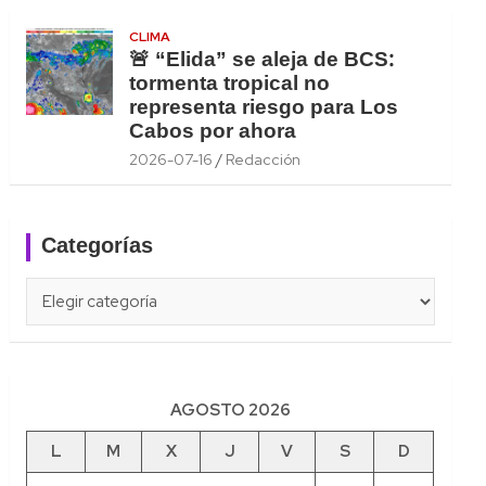
CLIMA
🚨 “Elida” se aleja de BCS:
tormenta tropical no
representa riesgo para Los
Cabos por ahora
2026-07-16
Redacción
Categorías
Categorías
AGOSTO 2026
L
M
X
J
V
S
D