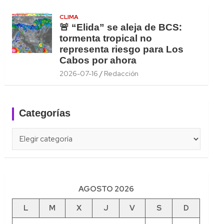
CLIMA
🚨 “Elida” se aleja de BCS:
tormenta tropical no
representa riesgo para Los
Cabos por ahora
2026-07-16
Redacción
Categorías
Categorías
AGOSTO 2026
L
M
X
J
V
S
D