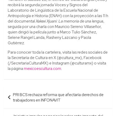
recibirá la segunda jornada Voces y Signos del
Laboratorio de Lingüística de la Escuela Nacional de
Antropología e Historia (ENAH) con la proyección a las 11 h
del documental
Xakexi Xjuani: La memoria de una lengua
,
seguida por una charla con Mauricio Sereno Villaseñor,
quien dirigió la película junto a Marco Tulio Sánchez,
Selene Rangel Landa, Rasheny Lazcano y Paola
Gutiérrez.
Para conocer toda la cartelera, visita las redes sociales de
la Secretaría de Cultura en X (@cultura_mx), Facebook
(/SecretariaCulturaMX) e Instagram (@culturamx) o visita
la página
mexicoescultura.com
.
Navegación
PRI BCS rechaza reforma que afectaría derechos de
de
trabajadores en INFONAVIT
entradas