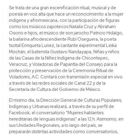
Se trata de una gran escenificación ritual, musical y de
poesía en voz alta que hace un reconocimiento a la mujer
indígena y afromexicana, con la participación de figuras
como los músicos zapotecos Natalia Cruz y Abraham
Osorio e hijos, el músico de son jarocho Patricio Hidalgo,
la bailarina afrodescendiente Rubí Oseguera, la poeta
tsotsil Enriqueta Lunez, la cantante experimental Leika
Mochán, el baterista Gustavo Nandayapa, Niñas y niños
de las Casas de la Niñez Indígena de Chicontepec,
Veracruz, y Voladoras de Papantla del Consejo para la
protección y preservación de la Ceremonia Ritual de
Voladores, A.C. Contará con transmisión especial en vivo
a través de las redes sociales de Canal 22 y de la
Secretaría de Cultura del Gobierno de México.
El mismo día, la Dirección General de Culturas Populares,
Indígenas y Urbanas realizará, a través de su perfil de
Facebook, el conversatorio “Mujeres hablantes
hereditarias de lenguas indígenas” a las 12 h. Asimismo, en
sus Unidades Regionales, a lo largo del país, se
prepararán distintas actividades como conversatorios,