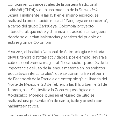
conocimientos ancestrales de la partería tradicional
Laktyˡañ (CH’ol) y dará una muestra de la
Danza de la
Jícara
. Finalmente, a las 16 h en el mismo espacio, se
realizará la presentación musical “Zarigüeya en concierto”,
a cargo del grupo Zarigüeya, Colombia; proyecto
intercultural, que nutre y dinamiza la tradición carranguera
donde se guardan las historias y sentires del pueblo de
esta región de Colombia.
A su vez, el Instituto Nacional de Antropología e Historia
(INAH) tendrá distintas actividades, por ejemplo, llevará a
cabo la conferencia magistral: “Los muchos porqués de la
importancia del uso de la lengua materna en los ámbitos
educativos interculturales”, que se transmitirá en el perfil
de Facebook de la Escuela de Antropología e Historia del
Norte de México el 20 de febrero a las 11 h; o bien, el 21 de
febrero, a las 9 h, invita a la Zona Arqueológica de
Xochicalco, Morelos, pues en el Museo de Sitio se
realizará una presentación de canto, baile y poesía con
hablantes nativos.
También el sábado 22, el Centro de Cultura Digital (CCD)