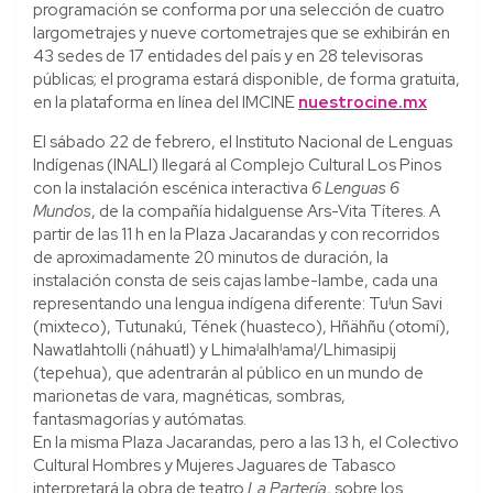
programación se conforma por una selección de cuatro
largometrajes y nueve cortometrajes que se exhibirán en
43 sedes de 17 entidades del país y en 28 televisoras
públicas; el programa estará disponible, de forma gratuita,
en la plataforma en línea del IMCINE
nuestrocine.mx
El sábado 22 de febrero, el Instituto Nacional de Lenguas
Indígenas (INALI) llegará al Complejo Cultural Los Pinos
con la instalación escénica interactiva
6 Lenguas 6
Mundos
, de la compañía hidalguense Ars-Vita Títeres. A
partir de las 11 h en la Plaza Jacarandas y con recorridos
de aproximadamente 20 minutos de duración, la
instalación consta de seis cajas lambe-lambe, cada una
representando una lengua indígena diferente: Tuˡun Savi
(mixteco), Tutunakú, Tének (huasteco), Hñähñu (otomí),
Nawatlahtolli (náhuatl) y Lhimaˡalhˡamaˡ/Lhimasipij
(tepehua), que adentrarán al público en un mundo de
marionetas de vara, magnéticas, sombras,
fantasmagorías y autómatas.
En la misma Plaza Jacarandas, pero a las 13 h, el Colectivo
Cultural Hombres y Mujeres Jaguares de Tabasco
interpretará la obra de teatro
La Partería
, sobre los