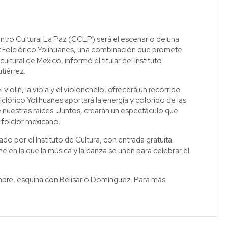
 Centro Cultural La Paz (CCLP) será el escenario de una
let Folclórico Yolihuanes, una combinación que promete
ultural de México, informó el titular del Instituto
tiérrez.
 violín, la viola y el violonchelo, ofrecerá un recorrido
clórico Yolihuanes aportará la energía y colorido de las
e nuestras raíces. Juntos, crearán un espectáculo que
l folclor mexicano.
 por el Instituto de Cultura, con entrada gratuita.
he en la que la música y la danza se unen para celebrar el
embre, esquina con Belisario Domínguez. Para más