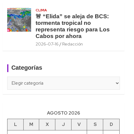
CLIMA
🚨 “Elida” se aleja de BCS:
tormenta tropical no
representa riesgo para Los
Cabos por ahora
2026-07-16
Redacción
Categorías
Categorías
AGOSTO 2026
L
M
X
J
V
S
D