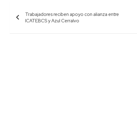
Navegación
Trabajadores reciben apoyo con alianza entre
de
ICATEBCS y Azul Cerralvo
entradas