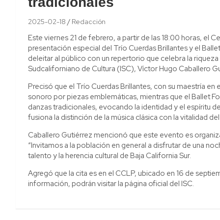
tradicionales
2025-02-18
Redacción
Este viernes 21 de febrero, a partir de las 18:00 horas, el
presentación especial del Trío Cuerdas Brillantes y el Bal
deleitar al público con un repertorio que celebra la riqueza c
Sudcaliforniano de Cultura (ISC), Víctor Hugo Caballero Gu
Precisó que el Trío Cuerdas Brillantes, con su maestría en el
sonoro por piezas emblemáticas, mientras que el Ballet Fol
danzas tradicionales, evocando la identidad y el espíritu d
fusiona la distinción de la música clásica con la vitalidad de
Caballero Gutiérrez mencionó que este evento es organizado
“Invitamos a la población en general a disfrutar de una noc
talento y la herencia cultural de Baja California Sur.
Agregó que la cita es en el CCLP, ubicado en 16 de septi
información, podrán visitar la página oficial del ISC.