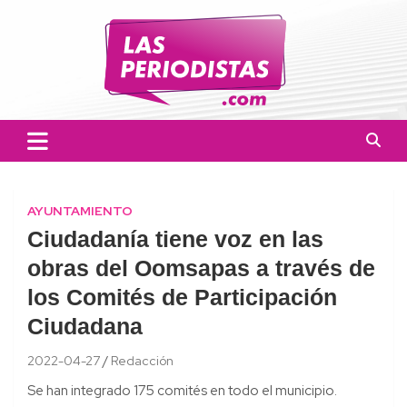
Skip
to
content
Las Periodistas
Un medio de noticias digitales con el objetivo de mantener
informado a la población.
AYUNTAMIENTO
Ciudadanía tiene voz en las
obras del Oomsapas a través de
los Comités de Participación
Ciudadana
2022-04-27
Redacción
Se han integrado 175 comités en todo el municipio.