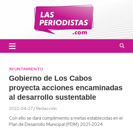
Skip
to
content
Las Periodistas
Un medio de noticias digitales con el objetivo de mantener
informado a la población.
AYUNTAMIENTO
Gobierno de Los Cabos
proyecta acciones encaminadas
al desarrollo sustentable
2022-04-27
Redacción
Con ello se dará cumplimiento a metas establecidas en el
Plan de Desarrollo Municipal (PDM) 2021-2024.