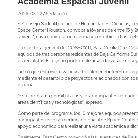
Academia Espacial Juvenil
2026-05-22
Redacción
El Consejo Sudcaliforniano de Humanidades, Ciencias, T
Space Center Houston, convoca a jóvenes de entre 15 y 20
Juvenil”, cuya convocatoria permanecerá abierta hasta el 5
La directora general del COSHCYTI, Sara Cecilia Díaz Cast
equipos de tres personas residentes de Baja California Sur 
especialistas. El registro podrá realizarse a través de coscy
Indicó que esta iniciativa busca fortalecer el interés de las
mediante el desarrollo de proyectos relacionados con sosten
espacial.
“Este programa permitirá a las y los participantes aprender
áreas científicas y tecnológicas”, expresó.
Como parte del programa, los 10 mejores equipos presenta
participantes recibirán certificado oficial de Space Cente
apoyo económico para realizar una visita académica a dich
Finalmente, Díaz Castro convocó a las juventudes de Baja C