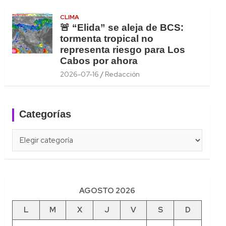
CLIMA
🚨 “Elida” se aleja de BCS:
tormenta tropical no
representa riesgo para Los
Cabos por ahora
2026-07-16
Redacción
Categorías
Categorías
AGOSTO 2026
L
M
X
J
V
S
D