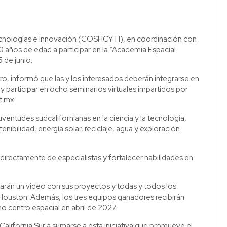
ecnologías e Innovación (COSHCYTI), en coordinación con
 años de edad a participar en la “Academia Espacial
 de junio.
ro, informó que las y los interesados deberán integrarse en
y participar en ocho seminarios virtuales impartidos por
t.mx.
 juventudes sudcalifornianas en la ciencia y la tecnología,
ibilidad, energía solar, reciclaje, agua y exploración
 directamente de especialistas y fortalecer habilidades en
rán un video con sus proyectos y todas y todos los
r Houston. Además, los tres equipos ganadores recibirán
o centro espacial en abril de 2027.
alifornia Sur a sumarse a esta iniciativa que promueve el