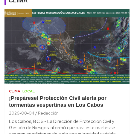
CLIMA
CLIMA
LOCAL
¡Prepárese! Protección Civil alerta por
tormentas vespertinas en Los Cabos
2026-08-04
Redacción
Los Cabos, B.C.S.- La Dirección de Protección Civil y
Gestión de Riesgos informó que para este martes se
esperan condiciones de cielo con nubosidad variable,