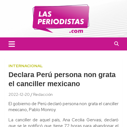
Skip
to
content
Las Periodistas
Un medio de noticias digitales con el objetivo de mantener
informado a la población.
INTERNACIONAL
Declara Perú persona non grata
el canciller mexicano
2022-12-20
Redacción
El gobierno de Perú declaró persona non grata el canciller
mexicano, Pablo Monroy.
La canciller de aquel país, Ana Cecilia Gervasi, declaró
que se le notificó que tiene 72 horas para abandonar el