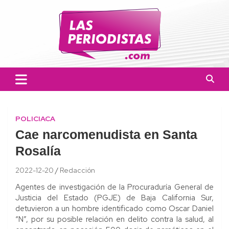
Skip
to
content
Las Periodistas
Un medio de noticias digitales con el objetivo de mantener
informado a la población.
POLICIACA
Cae narcomenudista en Santa
Rosalía
2022-12-20
Redacción
Agentes de investigación de la Procuraduría General de
Justicia del Estado (PGJE) de Baja California Sur,
detuvieron a un hombre identificado como Oscar Daniel
“N”, por su posible relación en delito contra la salud, al