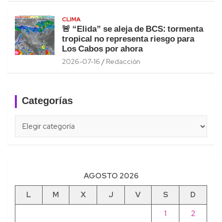
CLIMA
🚨 “Elida” se aleja de BCS: tormenta
tropical no representa riesgo para
Los Cabos por ahora
2026-07-16
Redacción
Categorías
Categorías
AGOSTO 2026
L
M
X
J
V
S
D
1
2