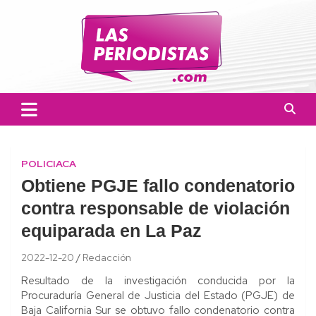
Skip
to
content
Las Periodistas
Un medio de noticias digitales con el objetivo de mantener
informado a la población.
POLICIACA
Obtiene PGJE fallo condenatorio
contra responsable de violación
equiparada en La Paz
2022-12-20
Redacción
Resultado de la investigación conducida por la
Procuraduría General de Justicia del Estado (PGJE) de
Baja California Sur se obtuvo fallo condenatorio contra