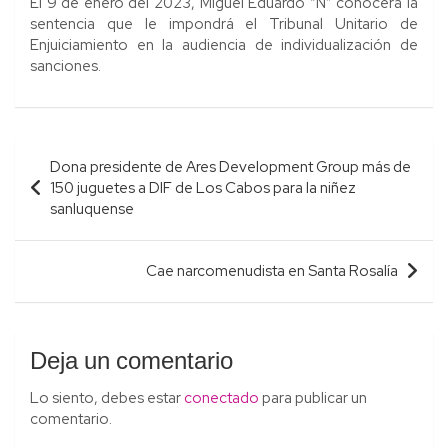
El 9 de enero del 2023, Miguel Eduardo “N” conocerá la
sentencia que le impondrá el Tribunal Unitario de
Enjuiciamiento en la audiencia de individualización de
sanciones.
Navegación
Dona presidente de Ares Development Group más de
de
150 juguetes a DIF de Los Cabos para la niñez
entradas
sanluquense
Cae narcomenudista en Santa Rosalía
Deja un comentario
Lo siento, debes estar
conectado
para publicar un
comentario.