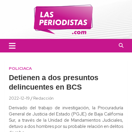
Skip
to
content
Las Periodistas
Un medio de noticias digitales con el objetivo de mantener
informado a la población.
POLICIACA
Detienen a dos presuntos
delincuentes en BCS
2022-12-19
Redacción
Derivado del trabajo de investigación, la Procuraduría
General de Justicia del Estado (PGJE) de Baja California
Sur, a través de la Unidad de Mandamientos Judiciales,
detuvo a dos hombres por su probable relación en delitos