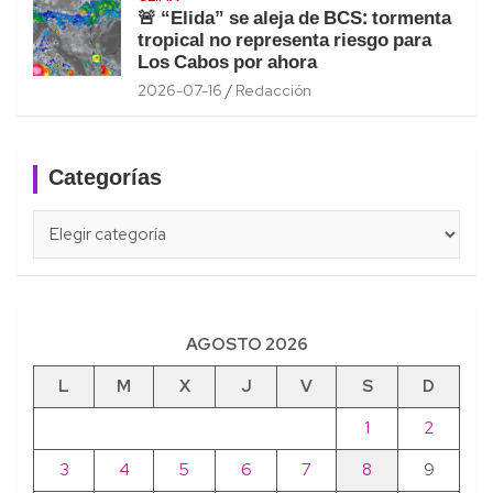
🚨 “Elida” se aleja de BCS: tormenta
tropical no representa riesgo para
Los Cabos por ahora
2026-07-16
Redacción
Categorías
Categorías
AGOSTO 2026
L
M
X
J
V
S
D
1
2
3
4
5
6
7
8
9