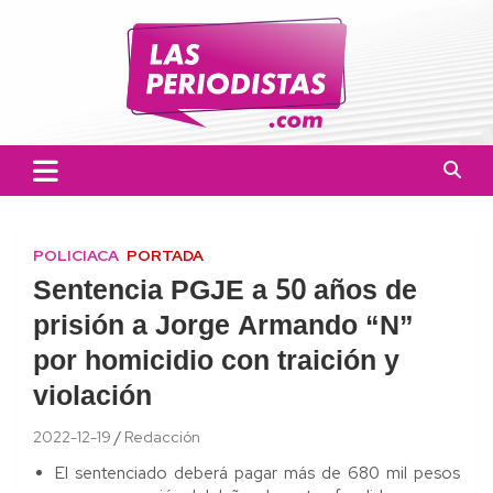
Skip
to
content
Las Periodistas
Un medio de noticias digitales con el objetivo de mantener
informado a la población.
POLICIACA
PORTADA
Sentencia PGJE a 50 años de
prisión a Jorge Armando “N”
por homicidio con traición y
violación
2022-12-19
Redacción
El sentenciado deberá pagar más de 680 mil pesos