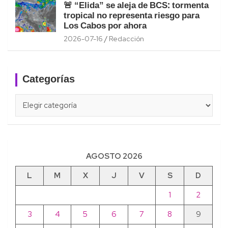
🚨 “Elida” se aleja de BCS: tormenta
tropical no representa riesgo para
Los Cabos por ahora
2026-07-16
Redacción
Categorías
Categorías
AGOSTO 2026
L
M
X
J
V
S
D
1
2
3
4
5
6
7
8
9