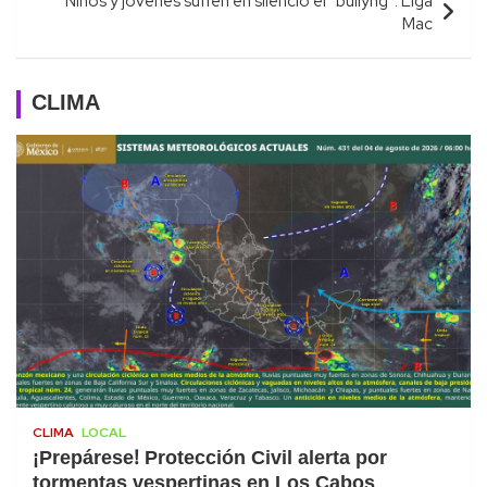
Niños y jóvenes sufren en silencio el “bullyng”: Liga
Mac
CLIMA
CLIMA
LOCAL
¡Prepárese! Protección Civil alerta por
tormentas vespertinas en Los Cabos