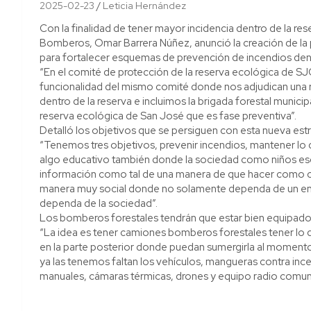
2025-02-23
Leticia Hernández
Con la finalidad de tener mayor incidencia dentro de la r
Bomberos, Omar Barrera Núñez, anunció la creación de la 
para fortalecer esquemas de prevención de incendios dentr
“En el comité de protección de la reserva ecológica de SJ
funcionalidad del mismo comité donde nos adjudican una 
dentro de la reserva e incluimos la brigada forestal munic
reserva ecológica de San José que es fase preventiva”.
Detalló los objetivos que se persiguen con esta nueva estr
“Tenemos tres objetivos, prevenir incendios, mantener lo q
algo educativo también donde la sociedad como niños esc
información como tal de una manera de que hacer como c
manera muy social donde no solamente dependa de un en
dependa de la sociedad”.
Los bomberos forestales tendrán que estar bien equipado
“La idea es tener camiones bomberos forestales tener lo 
en la parte posterior donde puedan sumergirla al momento
ya las tenemos faltan los vehículos, mangueras contra inc
manuales, cámaras térmicas, drones y equipo radio comuni