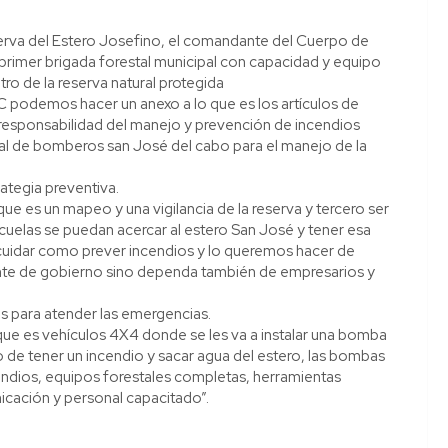
eserva del Estero Josefino, el comandante del Cuerpo de
primer brigada forestal municipal con capacidad y equipo
o de la reserva natural protegida
C podemos hacer un anexo a lo que es los artículos de
responsabilidad del manejo y prevención de incendios
ipal de bomberos san José del cabo para el manejo de la
ategia preventiva.
ue es un mapeo y una vigilancia de la reserva y tercero ser
uelas se puedan acercar al estero San José y tener esa
uidar como prever incendios y lo queremos hacer de
te de gobierno sino dependa también de empresarios y
s para atender las emergencias.
que es vehículos 4X4 donde se les va a instalar una bomba
 de tener un incendio y sacar agua del estero, las bombas
endios, equipos forestales completas, herramientas
cación y personal capacitado”.