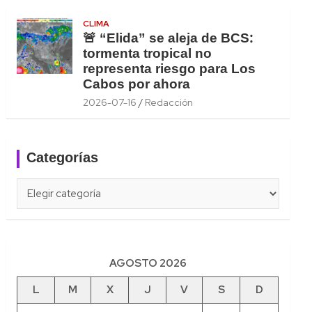
CLIMA
🚨 “Elida” se aleja de BCS:
tormenta tropical no
representa riesgo para Los
Cabos por ahora
2026-07-16
Redacción
Categorías
Categorías
AGOSTO 2026
L
M
X
J
V
S
D