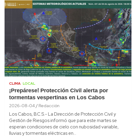
CLIMA
LOCAL
¡Prepárese! Protección Civil alerta por
tormentas vespertinas en Los Cabos
2026-08-04
Redacción
Los Cabos, B.C.S.- La Dirección de Protección Civil y
Gestión de Riesgos informó que para este martes se
esperan condiciones de cielo con nubosidad variable,
lluvias y tormentas eléctricas en…