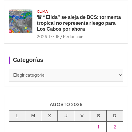
CLIMA
🚨 “Elida” se aleja de BCS: tormenta
tropical no representa riesgo para
Los Cabos por ahora
2026-07-16
Redacción
Categorías
Categorías
AGOSTO 2026
L
M
X
J
V
S
D
1
2