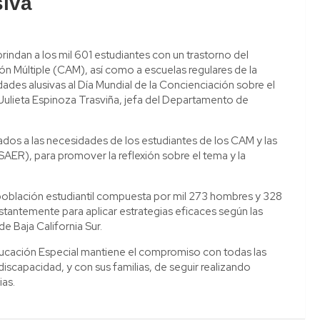
siva
rindan a los mil 601 estudiantes con un trastorno del
ón Múltiple (CAM), así como a escuelas regulares de la
dades alusivas al Día Mundial de la Concienciación sobre el
Julieta Espinoza Trasviña, jefa del Departamento de
ados a las necesidades de los estudiantes de los CAM y las
AER), para promover la reflexión sobre el tema y la
 población estudiantil compuesta por mil 273 hombres y 328
antemente para aplicar estrategias eficaces según las
de Baja California Sur.
ucación Especial mantiene el compromiso con todas las
iscapacidad, y con sus familias, de seguir realizando
ias.