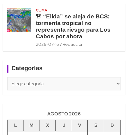
CLIMA
🚨 “Elida” se aleja de BCS:
tormenta tropical no
representa riesgo para Los
Cabos por ahora
2026-07-16
Redacción
Categorías
Categorías
AGOSTO 2026
L
M
X
J
V
S
D