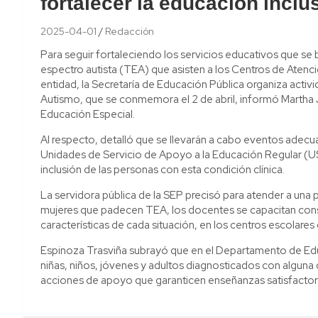
fortalecer la educación inclu
2025-04-01
Redacción
Para seguir fortaleciendo los servicios educativos que se b
espectro autista (TEA) que asisten a los Centros de Atenci
entidad, la Secretaría de Educación Pública organiza activi
Autismo, que se conmemora el 2 de abril, informó Martha 
Educación Especial.
Al respecto, detalló que se llevarán a cabo eventos adecu
Unidades de Servicio de Apoyo a la Educación Regular (US
inclusión de las personas con esta condición clínica.
La servidora pública de la SEP precisó para atender a una
mujeres que padecen TEA, los docentes se capacitan const
características de cada situación, en los centros escolares 
Espinoza Trasviña subrayó que en el Departamento de Ed
niñas, niños, jóvenes y adultos diagnosticados con alguna d
acciones de apoyo que garanticen enseñanzas satisfactor