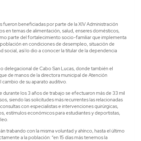
s fueron beneficiadas por parte de la XIV Administración
yos en temas de alimentación, salud, enseres domésticos,
 como parte del fortalecimiento socio-familiar que implementa
la población en condiciones de desempleo, situación de
social, así lo dio a conocer la titular de la dependencia
ficio delegacional de Cabo San Lucas, donde también el
ue de manos de la directora municipal de Atención
el cambio de su aparato auditivo.
e durante los 3 años de trabajo se efectuaron más de 33 mil
s, siendo las solicitudes más recurrentes las relacionadas
 consultas con especialistas e intervenciones quirúrgicas,
s, estímulos económicos para estudiantes y deportistas,
leo.
rán trabando con la misma voluntad y ahínco, hasta el último
ctamente a la población: “en 15 días más tenemos la