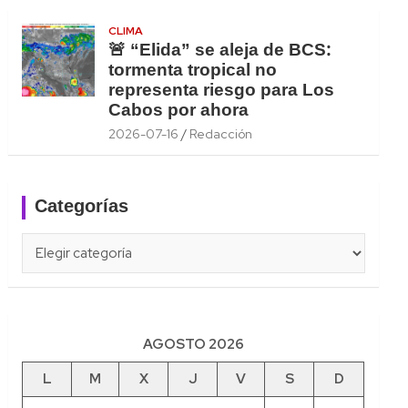
CLIMA
🚨 “Elida” se aleja de BCS:
tormenta tropical no
representa riesgo para Los
Cabos por ahora
2026-07-16
Redacción
Categorías
Categorías
AGOSTO 2026
L
M
X
J
V
S
D