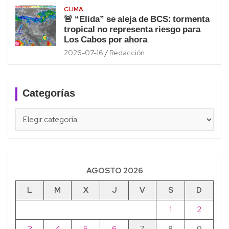
CLIMA
🚨 “Elida” se aleja de BCS: tormenta
tropical no representa riesgo para
Los Cabos por ahora
2026-07-16
Redacción
Categorías
Categorías
AGOSTO 2026
L
M
X
J
V
S
D
1
2