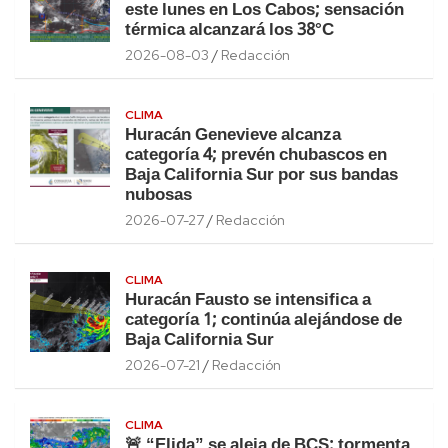
este lunes en Los Cabos; sensación
térmica alcanzará los 38°C
2026-08-03
Redacción
CLIMA
Huracán Genevieve alcanza
categoría 4; prevén chubascos en
Baja California Sur por sus bandas
nubosas
2026-07-27
Redacción
CLIMA
Huracán Fausto se intensifica a
categoría 1; continúa alejándose de
Baja California Sur
2026-07-21
Redacción
CLIMA
🚨 “Elida” se aleja de BCS: tormenta