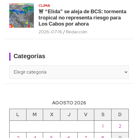
CLIMA
🚨 “Elida” se aleja de BCS: tormenta
tropical no representa riesgo para
Los Cabos por ahora
2026-07-16
Redacción
Categorías
Categorías
AGOSTO 2026
L
M
X
J
V
S
D
1
2
3
4
5
6
7
8
9