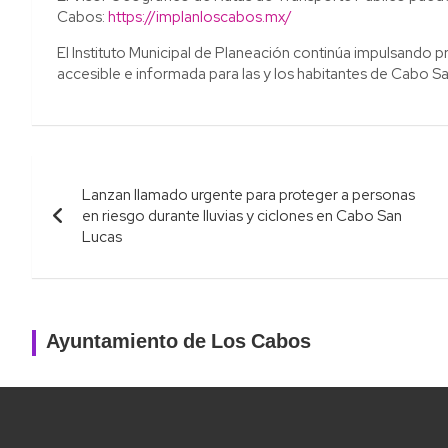
Cabos:
https://implanloscabos.mx/
El Instituto Municipal de Planeación continúa impulsando 
accesible e informada para las y los habitantes de Cabo S
Navegación
Lanzan llamado urgente para proteger a personas
de
en riesgo durante lluvias y ciclones en Cabo San
Lucas
entradas
Ayuntamiento de Los Cabos