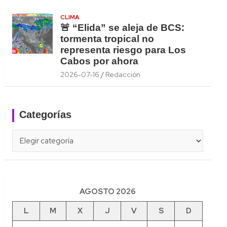
CLIMA
🚨 “Elida” se aleja de BCS:
tormenta tropical no
representa riesgo para Los
Cabos por ahora
2026-07-16
Redacción
Categorías
Categorías
AGOSTO 2026
L
M
X
J
V
S
D