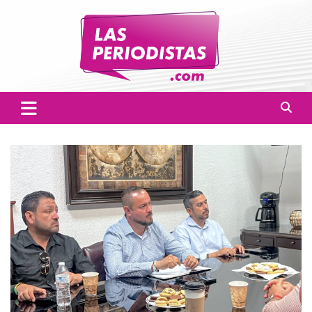
Skip
to
content
Las Periodistas
Un medio de noticias digitales con el objetivo de mantener
informado a la población.