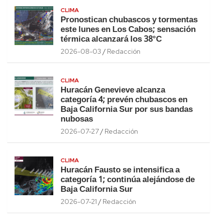
CLIMA
Pronostican chubascos y tormentas
este lunes en Los Cabos; sensación
térmica alcanzará los 38°C
2026-08-03
Redacción
CLIMA
Huracán Genevieve alcanza
categoría 4; prevén chubascos en
Baja California Sur por sus bandas
nubosas
2026-07-27
Redacción
CLIMA
Huracán Fausto se intensifica a
categoría 1; continúa alejándose de
Baja California Sur
2026-07-21
Redacción