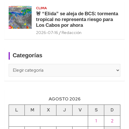
CLIMA
🚨 “Elida” se aleja de BCS: tormenta
tropical no representa riesgo para
Los Cabos por ahora
2026-07-16
Redacción
Categorías
Categorías
AGOSTO 2026
L
M
X
J
V
S
D
1
2