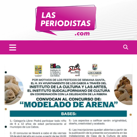
Skip
to
content
Las Periodistas
Un medio de noticias digitales con el objetivo de mantener
informado a la población.