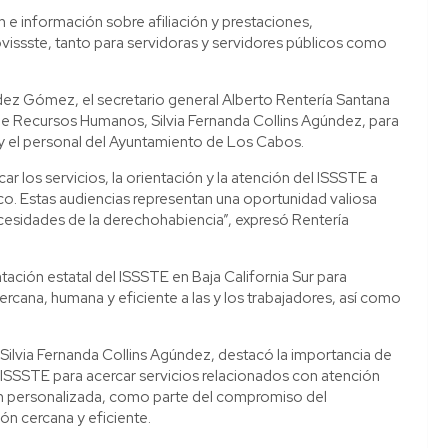
n e información sobre afiliación y prestaciones,
Fovissste, tanto para servidoras y servidores públicos como
dez Gómez, el secretario general Alberto Rentería Santana
 de Recursos Humanos, Silvia Fernanda Collins Agúndez, para
E y el personal del Ayuntamiento de Los Cabos.
r los servicios, la orientación y la atención del ISSSTE a
co. Estas audiencias representan una oportunidad valiosa
ecesidades de la derechohabiencia”, expresó Rentería
tación estatal del ISSSTE en Baja California Sur para
cercana, humana y eficiente a las y los trabajadores, así como
 Silvia Fernanda Collins Agúndez, destacó la importancia de
 ISSSTE para acercar servicios relacionados con atención
ión personalizada, como parte del compromiso del
n cercana y eficiente.