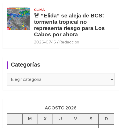
CLIMA
🚨 “Elida” se aleja de BCS:
tormenta tropical no
representa riesgo para Los
Cabos por ahora
2026-07-16
Redacción
Categorías
Categorías
AGOSTO 2026
L
M
X
J
V
S
D