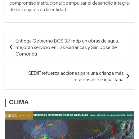
compromiso institucional de impulsar el desarrollo integral
de las mujeres en la entidad.
Navegación
Entrega Gobierno BCS 3.7 mdp en obras de agua;
de
mejoran servicio en Las Barrancas y San José de
entradas
Comondú
SEDIF refuerza acciones para una crianza más
responsable e igualitaria
CLIMA