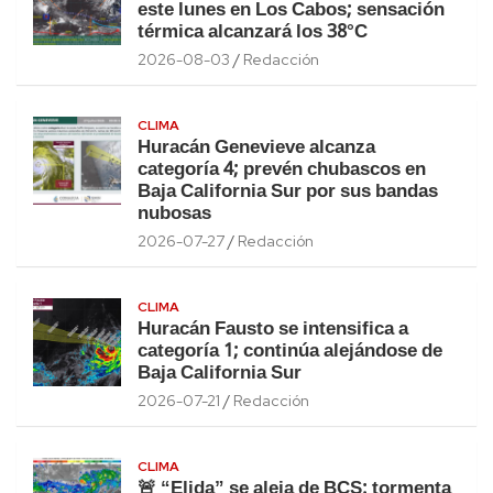
este lunes en Los Cabos; sensación
térmica alcanzará los 38°C
2026-08-03
Redacción
CLIMA
Huracán Genevieve alcanza
categoría 4; prevén chubascos en
Baja California Sur por sus bandas
nubosas
2026-07-27
Redacción
CLIMA
Huracán Fausto se intensifica a
categoría 1; continúa alejándose de
Baja California Sur
2026-07-21
Redacción
CLIMA
🚨 “Elida” se aleja de BCS: tormenta