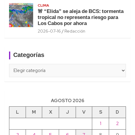
CLIMA
🚨 “Elida” se aleja de BCS: tormenta
tropical no representa riesgo para
Los Cabos por ahora
2026-07-16
Redacción
Categorías
Categorías
AGOSTO 2026
L
M
X
J
V
S
D
1
2
3
4
5
6
7
8
9