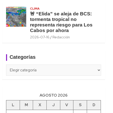
CLIMA
🚨 “Elida” se aleja de BCS:
tormenta tropical no
representa riesgo para Los
Cabos por ahora
2026-07-16
Redacción
Categorías
Categorías
AGOSTO 2026
L
M
X
J
V
S
D