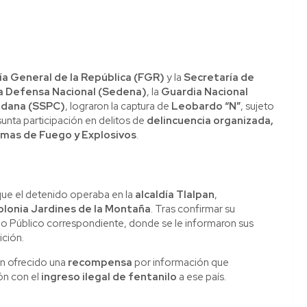
lía General de la República (FGR)
y la
Secretaría de
la Defensa Nacional (Sedena)
, la
Guardia Nacional
adana (SSPC)
, lograron la captura de
Leobardo “N”
, sujeto
unta participación en delitos de
delincuencia organizada,
Armas de Fuego y Explosivos
.
ó que el detenido operaba en la
alcaldía Tlalpan
,
olonia Jardines de la Montaña
. Tras confirmar su
rio Público correspondiente, donde se le informaron sus
ición.
n ofrecido una
recompensa
por información que
ión con el
ingreso ilegal de fentanilo
a ese país.