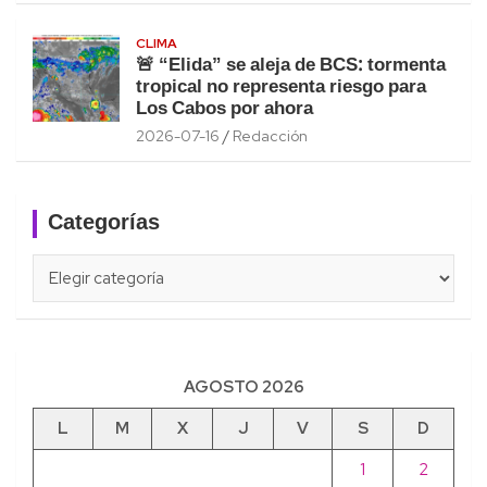
CLIMA
🚨 “Elida” se aleja de BCS: tormenta
tropical no representa riesgo para
Los Cabos por ahora
2026-07-16
Redacción
Categorías
Categorías
AGOSTO 2026
L
M
X
J
V
S
D
1
2