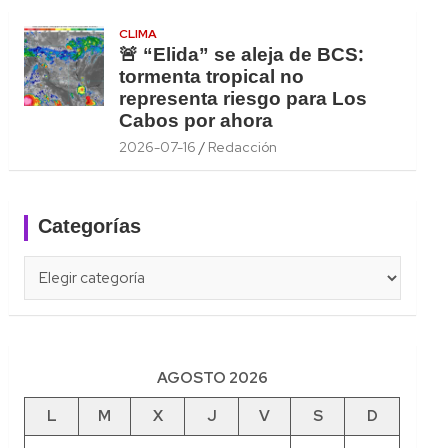
CLIMA
🚨 “Elida” se aleja de BCS:
tormenta tropical no
representa riesgo para Los
Cabos por ahora
2026-07-16
Redacción
Categorías
Categorías
AGOSTO 2026
L
M
X
J
V
S
D