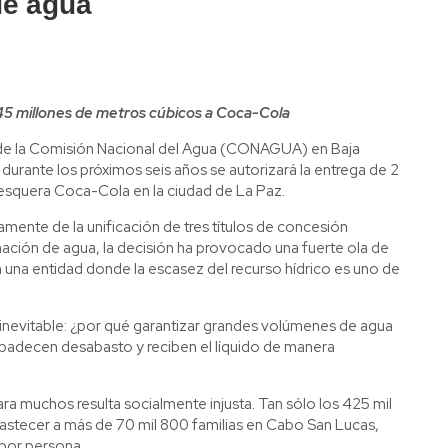
de agua
5 millones de metros cúbicos a Coca-Cola
 de la Comisión Nacional del Agua (CONAGUA) en Baja
e durante los próximos seis años se autorizará la entrega de 2
resquera Coca-Cola en la ciudad de La Paz.
mente de la unificación de tres títulos de concesión
ación de agua, la decisión ha provocado una fuerte ola de
n una entidad donde la escasez del recurso hídrico es uno de
 inevitable: ¿por qué garantizar grandes volúmenes de agua
s padecen desabasto y reciben el líquido de manera
ara muchos resulta socialmente injusta. Tan sólo los 425 mil
bastecer a más de 70 mil 800 familias en Cabo San Lucas,
por persona.