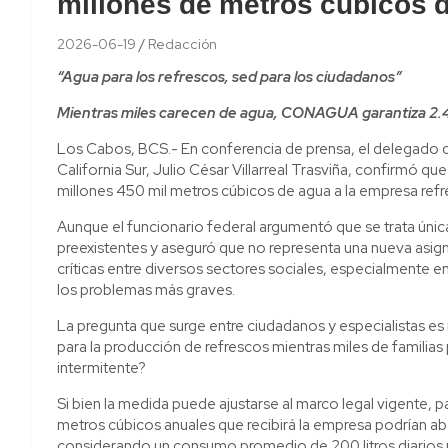
millones de metros cúbicos 
2026-06-19
Redacción
“Agua para los refrescos, sed para los ciudadanos”
Mientras miles carecen de agua, CONAGUA garantiza 2.4
Los Cabos, BCS.- En conferencia de prensa, el delegado
California Sur, Julio César Villarreal Trasviña, confirmó qu
millones 450 mil metros cúbicos de agua a la empresa ref
Aunque el funcionario federal argumentó que se trata única
preexistentes y aseguró que no representa una nueva asign
críticas entre diversos sectores sociales, especialmente e
los problemas más graves.
La pregunta que surge entre ciudadanos y especialistas es
para la producción de refrescos mientras miles de familia
intermitente?
Si bien la medida puede ajustarse al marco legal vigente, p
metros cúbicos anuales que recibirá la empresa podrían a
considerando un consumo promedio de 200 litros diarios 