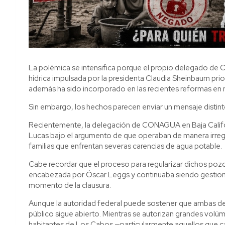
La polémica se intensifica porque el propio delegado de 
hídrica impulsada por la presidenta Claudia Sheinbaum prior
además ha sido incorporado en las recientes reformas en m
Sin embargo, los hechos parecen enviar un mensaje distint
Recientemente, la delegación de CONAGUA en Baja Califo
Lucas bajo el argumento de que operaban de manera irregu
familias que enfrentan severas carencias de agua potable.
Cabe recordar que el proceso para regularizar dichos pozos
encabezada por Óscar Leggs y continuaba siendo gestiona
momento de la clausura.
Aunque la autoridad federal puede sostener que ambas dec
público sigue abierto. Mientras se autorizan grandes vol
habitantes de Los Cabos —particularmente aquellos que ca