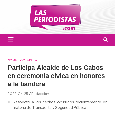
Skip
to
content
Las Periodistas
Un medio de noticias digitales con el objetivo de mantener
informado a la población.
AYUNTAMIENTO
Participa Alcalde de Los Cabos
en ceremonia cívica en honores
a la bandera
2022-04-25
Redacción
Respecto a los hechos ocurridos recientemente en
materia de Transporte y Seguridad Pública