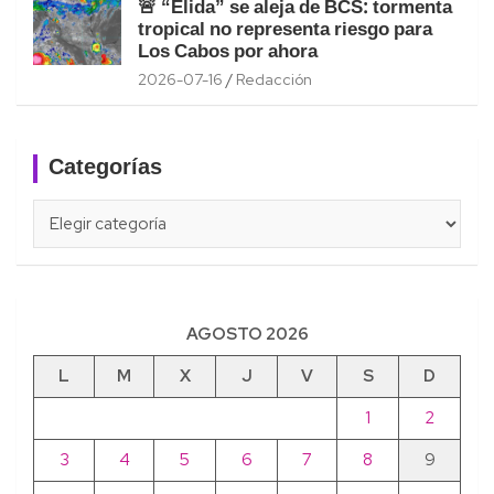
🚨 “Elida” se aleja de BCS: tormenta
tropical no representa riesgo para
Los Cabos por ahora
2026-07-16
Redacción
Categorías
Categorías
AGOSTO 2026
L
M
X
J
V
S
D
1
2
3
4
5
6
7
8
9