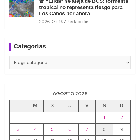
🚨 “Elida” se aleja de BCS: tormenta
tropical no representa riesgo para
Los Cabos por ahora
2026-07-16
Redacción
Categorías
Categorías
AGOSTO 2026
L
M
X
J
V
S
D
1
2
3
4
5
6
7
8
9