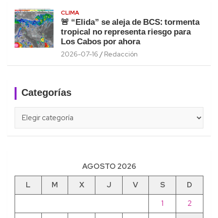
CLIMA
🚨 “Elida” se aleja de BCS: tormenta
tropical no representa riesgo para
Los Cabos por ahora
2026-07-16
Redacción
Categorías
Categorías
AGOSTO 2026
L
M
X
J
V
S
D
1
2