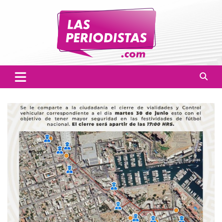
Skip
to
content
Las Periodistas
Un medio de noticias digitales con el objetivo de mantener
informado a la población.