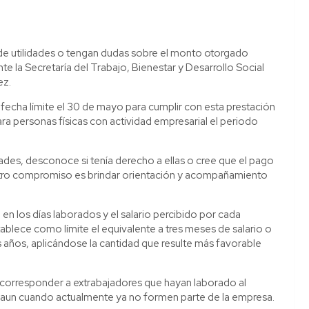
de utilidades o tengan dudas sobre el monto otorgado
e la Secretaría del Trabajo, Bienestar y Desarrollo Social
ez.
fecha límite el 30 de mayo para cumplir con esta prestación
para personas físicas con actividad empresarial el periodo
dades, desconoce si tenía derecho a ellas o cree que el pago
estro compromiso es brindar orientación y acompañamiento
en los días laborados y el salario percibido por cada
tablece como límite el equivalente a tres meses de salario o
es años, aplicándose la cantidad que resulte más favorable
corresponder a extrabajadores que hayan laborado al
e, aun cuando actualmente ya no formen parte de la empresa.