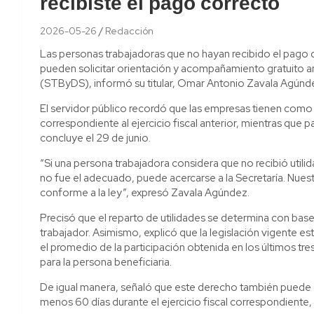
recibiste el pago correcto
2026-05-26
Redacción
Las personas trabajadoras que no hayan recibido el pago 
pueden solicitar orientación y acompañamiento gratuito ant
(STByDS), informó su titular, Omar Antonio Zavala Agúnd
El servidor público recordó que las empresas tienen como 
correspondiente al ejercicio fiscal anterior, mientras que 
concluye el 29 de junio.
“Si una persona trabajadora considera que no recibió utili
no fue el adecuado, puede acercarse a la Secretaría. Nu
conforme a la ley”, expresó Zavala Agúndez.
Precisó que el reparto de utilidades se determina con base 
trabajador. Asimismo, explicó que la legislación vigente es
el promedio de la participación obtenida en los últimos tr
para la persona beneficiaria.
De igual manera, señaló que este derecho también puede 
menos 60 días durante el ejercicio fiscal correspondient