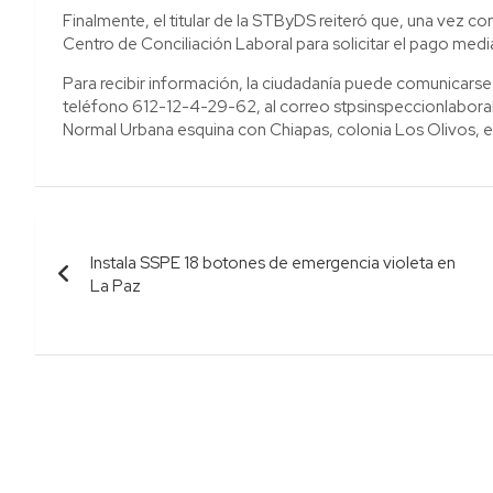
Finalmente, el titular de la STByDS reiteró que, una vez con
Centro de Conciliación Laboral para solicitar el pago medi
Para recibir información, la ciudadanía puede comunicarse
teléfono 612-12-4-29-62, al correo stpsinspeccionlaboral@
Normal Urbana esquina con Chiapas, colonia Los Olivos, e
Navegación
Instala SSPE 18 botones de emergencia violeta en
de
La Paz
entradas