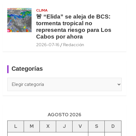
CLIMA
🚨 “Elida” se aleja de BCS:
tormenta tropical no
representa riesgo para Los
Cabos por ahora
2026-07-16
Redacción
Categorías
Categorías
AGOSTO 2026
L
M
X
J
V
S
D