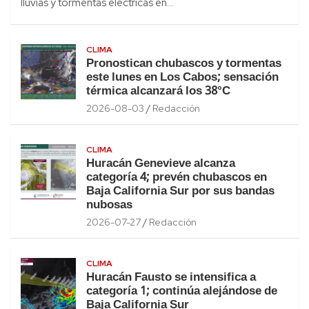
lluvias y tormentas eléctricas en…
CLIMA
Pronostican chubascos y tormentas
este lunes en Los Cabos; sensación
térmica alcanzará los 38°C
2026-08-03
Redacción
CLIMA
Huracán Genevieve alcanza
categoría 4; prevén chubascos en
Baja California Sur por sus bandas
nubosas
2026-07-27
Redacción
CLIMA
Huracán Fausto se intensifica a
categoría 1; continúa alejándose de
Baja California Sur