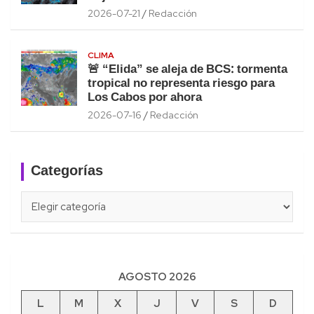
2026-07-21
Redacción
CLIMA
🚨 “Elida” se aleja de BCS: tormenta
tropical no representa riesgo para
Los Cabos por ahora
2026-07-16
Redacción
Categorías
Categorías
AGOSTO 2026
L
M
X
J
V
S
D