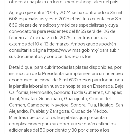
ofrecerá una plaza en los diferentes hospitales del país.
Agregó que entre 2019 y 2024 se ha contratado a 35 mil
608 especialistas y este 2025 el Instituto cuenta con 8 mil
869 plazas de médicos y médicas especialistas y cuya
convocatoria para residentes del IMSS será del 26 de
febrero al 7 de marzo de 2025, mientras que para
externos del 10 al 13 de marzo. Ambos grupos podrán
consultar la página https://www.imss.gob.mx/ para subir
sus documentos y conocer los requisitos.
Detalló que, para cubrir todas las plazas disponibles, por
instrucción de la Presidenta se implementará un incentivo
económico adicional de 6 mil 620 pesos para logar toda
la plantilla laboral en nuevos hospitales en Ensenada, Baja
California; Hermosillo, Sonora; Tuxtla Gutiérrez, Chiapas;
Ticul, Yucatán; Guanajuato, Guanajuato; Ciudad del
Carmen, Campeche; Navojoa, Sonora; Tula, Hidalgo; San
Alejandro, Puebla; y Zaragoza, Ciudad de México.
Mientras que para otros hospitales que presentan
complicaciones para su cobertura se darán estímulos
adicionales del 50 por ciento y 30 por ciento a los