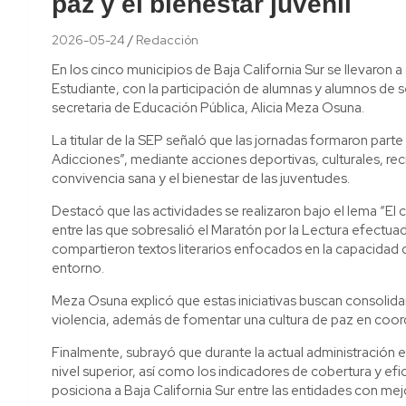
paz y el bienestar juvenil
2026-05-24
Redacción
En los cinco municipios de Baja California Sur se llevaron 
Estudiante, con la participación de alumnas y alumnos de s
secretaria de Educación Pública, Alicia Meza Osuna.
La titular de la SEP señaló que las jornadas formaron parte 
Adicciones”, mediante acciones deportivas, culturales, recre
convivencia sana y el bienestar de las juventudes.
Destacó que las actividades se realizaron bajo el lema “El cris
entre las que sobresalió el Maratón por la Lectura efectua
compartieron textos literarios enfocados en la capacidad 
entorno.
Meza Osuna explicó que estas iniciativas buscan consolidar
violencia, además de fomentar una cultura de paz en coord
Finalmente, subrayó que durante la actual administración es
nivel superior, así como los indicadores de cobertura y efi
posiciona a Baja California Sur entre las entidades con mej