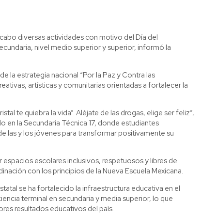
a cabo diversas actividades con motivo del Día del
ecundaria, nivel medio superior y superior, informó la
de la estrategia nacional “Por la Paz y Contra las
ativas, artísticas y comunitarias orientadas a fortalecer la
tal te quiebra la vida”. Aléjate de las drogas, elige ser feliz”,
do en la Secundaria Técnica 17, donde estudiantes
de las y los jóvenes para transformar positivamente su
 espacios escolares inclusivos, respetuosos y libres de
inación con los principios de la Nueva Escuela Mexicana.
tatal se ha fortalecido la infraestructura educativa en el
ciencia terminal en secundaria y media superior, lo que
ores resultados educativos del país.