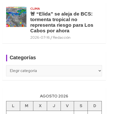
CLIMA
🚨 “Elida” se aleja de BCS:
tormenta tropical no
representa riesgo para Los
Cabos por ahora
2026-07-16
Redacción
Categorías
Categorías
AGOSTO 2026
L
M
X
J
V
S
D