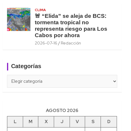
CLIMA
🚨 “Elida” se aleja de BCS:
tormenta tropical no
representa riesgo para Los
Cabos por ahora
2026-07-16
Redacción
Categorías
Categorías
AGOSTO 2026
L
M
X
J
V
S
D