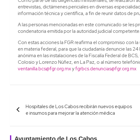
Como parte de las diligencias ministeriales, se realizaron 
entrevistas, dictámenes periciales en diversas especialidade
información técnica y científica, a fin de reunir datos de 
A las personas mencionadas en este comunicado se les pr
condenatoria emitida por la autoridad judicial competente
Con estas acciones la FGR reafirma el compromiso con la s
en materia federal, para que la ciudadanía denuncie las 24
anónima en las instalaciones de la Fiscalía Federal de BCS
Colosio y Lorenzo Núñez, en La Paz, o al número telefóni
ventanilla.bcs@fgr.org.mx
y
fgrbcs.denuncias@fgr.org.mx
Navegación
Hospitales de Los Cabos recibirán nuevos equipos
de
e insumos para mejorar la atención médica
entradas
Ayuntamiento de Los Cabos