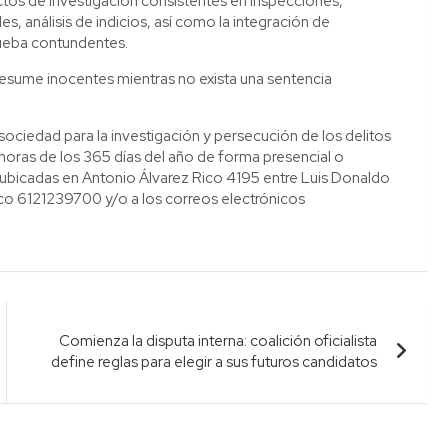
actos de investigación consistentes en inspecciones,
s, análisis de indicios, así como la integración de
prueba contundentes.
esume inocentes mientras no exista una sentencia
.
ociedad para la investigación y persecución de los delitos
 horas de los 365 días del año de forma presencial o
, ubicadas en Antonio Álvarez Rico 4195 entre Luis Donaldo
co 6121239700 y/o a los correos electrónicos
Comienza la disputa interna: coalición oficialista
define reglas para elegir a sus futuros candidatos